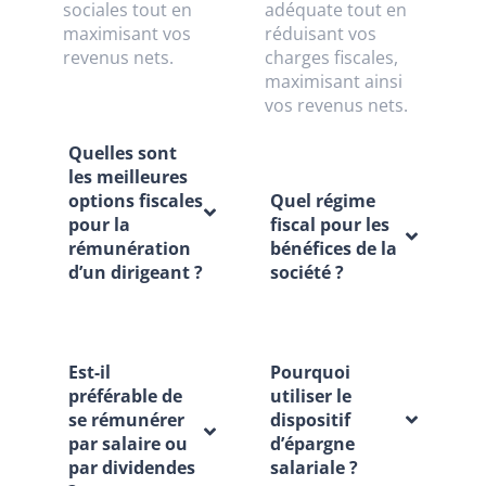
sociales tout en
adéquate tout en
maximisant vos
réduisant vos
revenus nets.
charges fiscales,
maximisant ainsi
vos revenus nets.
Quelles sont
les meilleures
options fiscales
Quel régime
pour la
fiscal pour les
rémunération
bénéfices de la
d’un dirigeant ?
société ?
Est-il
Pourquoi
préférable de
utiliser le
se rémunérer
dispositif
par salaire ou
d’épargne
par dividendes
salariale ?